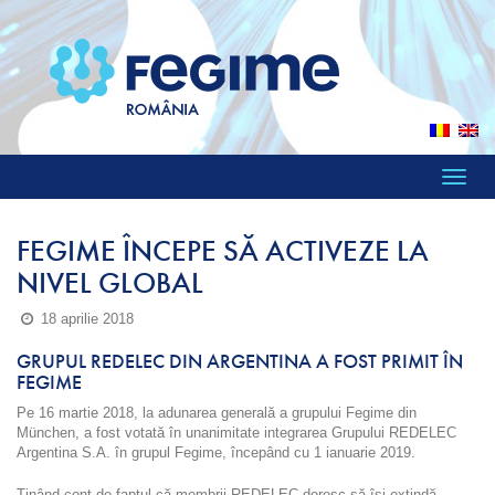
Toggle
naviga
FEGIME ÎNCEPE SĂ ACTIVEZE LA
NIVEL GLOBAL
18 aprilie 2018
GRUPUL REDELEC DIN ARGENTINA A FOST PRIMIT ÎN
FEGIME
Pe 16 martie 2018, la adunarea generală a grupului Fegime din
München, a fost votată în unanimitate integrarea Grupului REDELEC
Argentina S.A. în grupul Fegime, începând cu 1 ianuarie 2019.
Ținând cont de faptul că membrii REDELEC doresc să își extindă