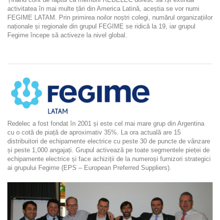
activitatea în mai multe țări din America Latină, aceștia se vor numi
FEGIME LATAM. Prin primirea noilor noștri colegi, numărul organizațiilor
naționale și regionale din grupul FEGIME se ridică la 19, iar grupul
Fegime începe să activeze la nivel global.
Redelec a fost fondat în 2001 și este cel mai mare grup din Argentina
cu o cotă de piață de aproximativ 35%. La ora actuală are 15
distribuitori de echipamente electrice cu peste 30 de puncte de vânzare
și peste 1,000 angajați. Grupul activează pe toate segmentele pieței de
echipamente electrice și face achiziții de la numeroși furnizori strategici
ai grupului Fegime (EPS – European Preferred Suppliers).