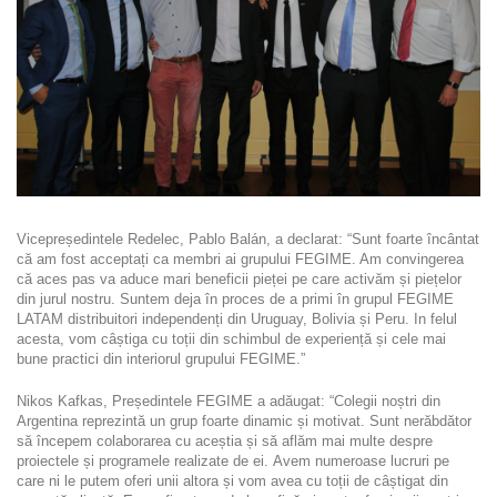
Vicepreședintele Redelec, Pablo Balán, a declarat: “Sunt foarte încântat
că am fost acceptați ca membri ai grupului FEGIME. Am convingerea
că aces pas va aduce mari beneficii pieței pe care activăm și piețelor
din jurul nostru. Suntem deja în proces de a primi în grupul FEGIME
LATAM distribuitori independenți din Uruguay, Bolivia și Peru. In felul
acesta, vom câștiga cu toții din schimbul de experiență și cele mai
bune practici din interiorul grupului FEGIME.”
Nikos Kafkas, Președintele FEGIME a adăugat: “Colegii noștri din
Argentina reprezintă un grup foarte dinamic și motivat. Sunt nerăbdător
să începem colaborarea cu aceștia și să aflăm mai multe despre
proiectele și programele realizate de ei. Avem numeroase lucruri pe
care ni le putem oferi unii altora și vom avea cu toții de câștigat din