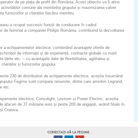
perator de pe piața de profil din România. Acest obiectiv va fi atins
a activităților comune ale membrilor grupului și maximizarea valorii
rite furnizorilor și clienților fiecărui membru.
eanu a ocupat succesiv funcții de conducere în cadrul
ei de iluminat a companiei Philips România, contribuind la dezvoltarea
e a echipamentelor electrice, combinând avantajele oferite de
 schimbul de informații și de experiență, contracte globale cu marii
țările etc. – cu avantajele date de flexibilitatea, agilitatea și
clienților și furnizorilor grupului.
peste 230 de distribuitori de echipamente electrice, aceștia însumând
i grupului Fegime sunt companii renumite, dintre care amintim Legrand,
e etc.
hipamente electrice, Consolight, Levirom și Power Electric, aceștia
e afaceri de 37 milioane euro și peste 200 de angajați, având filiale în
și Craiova.
CONECTAȚI-VĂ LA FEGIME: