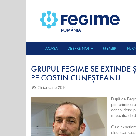
ACASA
DESPRE NOI
MEMBRI
FURN
GRUPUL FEGIME SE EXTINDE 
PE COSTIN CUNEȘTEANU
25 ianuarie 2016
După ce Fegime
prin primirea
consolideze p
în poziția de d
Cu o experienț
electrice, Co