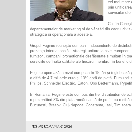
cel mai mare o
prin unificare
serviciilor ofe
Costin Cuneșt
departamentelor de marketing și de vânzări din cadrul divizi
strategică și operațională a acesteia.
Grupul Fegime reunește companii independente de distribuți
prezența internațională – strategii unitare la nivel european,
furnizori, campanii promoționale desfășurate simultan în toate 
serviciile de înaltă calitate ale fiecărui membru, în beneficiul 
Fegime operează la nivel european în 18 țări și înglobează 
o cifră de 4.7 miliarde euro și 10% cotă de piață. Furnizori
Philips, Schneider Electric, Eaton, Obo Bettermann, Pypelif
În România, Fegime este compus din trei distribuitori de ec
reprezentând 8% din piața românească de profil, cu o cifră d
București, Brașov, Cluj-Napoca, Constanța, Iași, Timișoara 
FEGIME ROMANIA © 2026