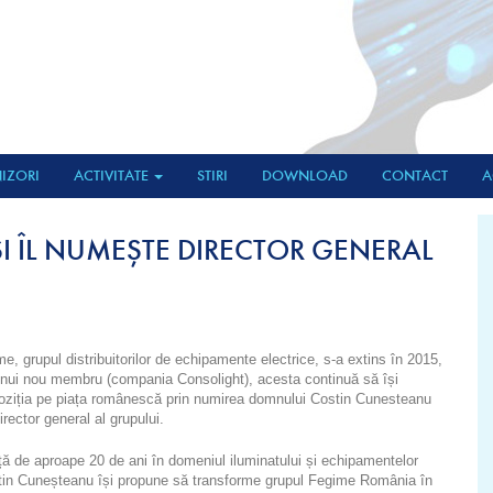
IZORI
ACTIVITATE
STIRI
DOWNLOAD
CONTACT
A
ȘI ÎL NUMEȘTE DIRECTOR GENERAL
, grupul distribuitorilor de echipamente electrice, s-a extins în 2015,
 unui nou membru (compania Consolight), acesta continuă să își
oziția pe piața românescă prin numirea domnului Costin Cunesteanu
irector general al grupului.
ă de aproape 20 de ani în domeniul iluminatului și echipamentelor
stin Cuneșteanu își propune să transforme grupul Fegime România în